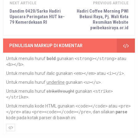
NEXT ARTICLE
PREVIOUS ARTICLE
Dandim 0420/Sarko Hadiri
Hadiri Coffee Morning PWI
Upacara Peringatan HUT ke-
Bekasi Raya, Pj. Wali Kota
79 Kemerdekaan RI
Resmikan Website
pwibekasiraya.or.id
PENULISAN MARKUP DI KOMENTAR
Untuk menulis huruf
bold
gunakan
<strong></strong>
atau
<b></b>
.
Untuk menulis huruf
italic
gunakan
<em></em>
atau
<i></i>
.
Untuk menulis huruf
underline
gunakan
<u></u>
.
Untuk menulis huruf
strikethrought
gunakan
<strike>
</strike>
.
Untuk menulis kode HTML gunakan
<code></code>
atau
<pre>
</pre>
atau
<pre><code></code></pre>
, dan silakan
parse
kode pada kotak parser di bawah ini.