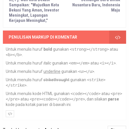
Sampaikan: "Wujudkan Kota
Nusantara Baru, Indonesia
Bekasi Yang Aman, Investor
Maju
Meningkat, Lapangan
Kerjapun Meningkat,"
PENULISAN MARKUP DI KOMENTAR
Untuk menulis huruf
bold
gunakan
<strong></strong>
atau
<b></b>
.
Untuk menulis huruf
italic
gunakan
<em></em>
atau
<i></i>
.
Untuk menulis huruf
underline
gunakan
<u></u>
.
Untuk menulis huruf
strikethrought
gunakan
<strike>
</strike>
.
Untuk menulis kode HTML gunakan
<code></code>
atau
<pre>
</pre>
atau
<pre><code></code></pre>
, dan silakan
parse
kode pada kotak parser di bawah ini.