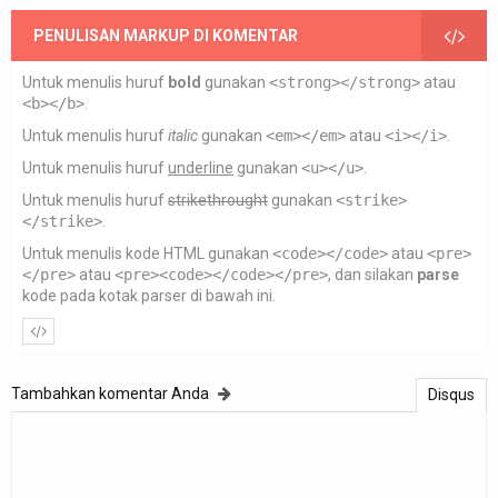
PENULISAN MARKUP DI KOMENTAR
Untuk menulis huruf
bold
gunakan
<strong></strong>
atau
<b></b>
.
Untuk menulis huruf
italic
gunakan
<em></em>
atau
<i></i>
.
Untuk menulis huruf
underline
gunakan
<u></u>
.
Untuk menulis huruf
strikethrought
gunakan
<strike>
</strike>
.
Untuk menulis kode HTML gunakan
<code></code>
atau
<pre>
</pre>
atau
<pre><code></code></pre>
, dan silakan
parse
kode pada kotak parser di bawah ini.
Tambahkan komentar Anda
Disqus