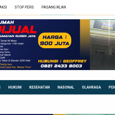
AKSI
STOP PERS
PASANG IKLAN
I
HUKUM
KESEHATAN
NASONAL
OLAHRAGA
PE