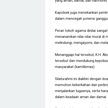
yang aman, damai, dan harmonis d
Kapolsek juga menekankan pentin
dalam mencegah potensi ganggua
Peran tokoh agama dinilai sang
menanamkan nilai-nilai moral di m
melindungi, mengayomi, dan mela
Menanggapi hal tersebut, K.H. Ab
tersebut dan mendukung kepolis
masyarakat (kamtibmas).
Silaturahmi ini diakhiri dengan d
memohon keberkahan dan perlindu
menjalankan tugasnya, serta hara
dalam keadaan aman dan damai.