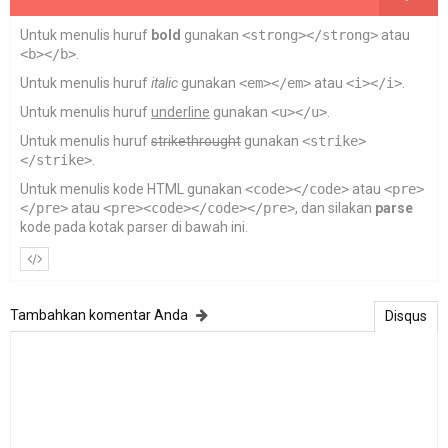
Untuk menulis huruf
bold
gunakan
<strong></strong>
atau
<b></b>
.
Untuk menulis huruf
italic
gunakan
<em></em>
atau
<i></i>
.
Untuk menulis huruf
underline
gunakan
<u></u>
.
Untuk menulis huruf
strikethrought
gunakan
<strike>
</strike>
.
Untuk menulis kode HTML gunakan
<code></code>
atau
<pre>
</pre>
atau
<pre><code></code></pre>
, dan silakan
parse
kode pada kotak parser di bawah ini.
Tambahkan komentar Anda
Disqus