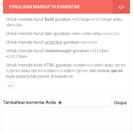
PENULISAN MARKUP DI KOMENTAR
Untuk menulis huruf
bold
gunakan
<strong></strong>
atau
<b></b>
.
Untuk menulis huruf
italic
gunakan
<em></em>
atau
<i></i>
.
Untuk menulis huruf
underline
gunakan
<u></u>
.
Untuk menulis huruf
strikethrought
gunakan
<strike>
</strike>
.
Untuk menulis kode HTML gunakan
<code></code>
atau
<pre>
</pre>
atau
<pre><code></code></pre>
, dan silakan
parse
kode pada kotak parser di bawah ini.
Tambahkan komentar Anda
Disqus