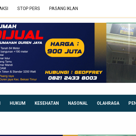
AKSI
STOP PERS
PASANG IKLAN
I
HUKUM
KESEHATAN
NASONAL
OLAHRAGA
PE