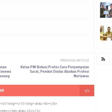
PREVIOUS ARTICLE
anan
Ketua PWI Bekasi Protes Cara Penyampaian
stimewa
Surat, Pemkot Dinilai Abaikan Profesi
menang
Wartawan
AR
n
<strong></strong>
atau
<b></b>
.
<em></em>
atau
<i></i>
.