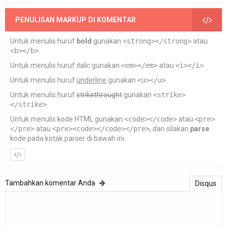
PENULISAN MARKUP DI KOMENTAR
Untuk menulis huruf
bold
gunakan
<strong></strong>
atau
<b></b>
.
Untuk menulis huruf
italic
gunakan
<em></em>
atau
<i></i>
.
Untuk menulis huruf
underline
gunakan
<u></u>
.
Untuk menulis huruf
strikethrought
gunakan
<strike>
</strike>
.
Untuk menulis kode HTML gunakan
<code></code>
atau
<pre>
</pre>
atau
<pre><code></code></pre>
, dan silakan
parse
kode pada kotak parser di bawah ini.
Tambahkan komentar Anda
Disqus