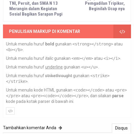
TNI, Persit, dan SMA N 13
Pemgadilan Tripikor,
Merangin dalam Kegiatan
Beginilah Ucap nya
Sosial Bagikan Sarapan Pagi
PENULISAN MARKUP DI KOMENTAR
Untuk menulis huruf
bold
gunakan
<strong></strong>
atau
<b></b>
.
Untuk menulis huruf
italic
gunakan
<em></em>
atau
<i></i>
.
Untuk menulis huruf
underline
gunakan
<u></u>
.
Untuk menulis huruf
strikethrought
gunakan
<strike>
</strike>
.
Untuk menulis kode HTML gunakan
<code></code>
atau
<pre>
</pre>
atau
<pre><code></code></pre>
, dan silakan
parse
kode pada kotak parser di bawah ini.
Tambahkan komentar Anda
Disqus