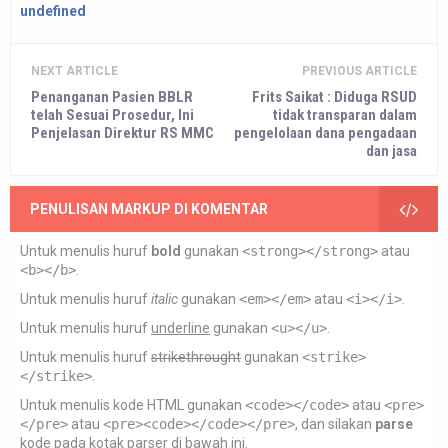
undefined
NEXT ARTICLE
PREVIOUS ARTICLE
Penanganan Pasien BBLR
Frits Saikat : Diduga RSUD
telah Sesuai Prosedur, Ini
tidak transparan dalam
Penjelasan Direktur RS MMC
pengelolaan dana pengadaan
dan jasa
PENULISAN MARKUP DI KOMENTAR
Untuk menulis huruf
bold
gunakan
<strong></strong>
atau
<b></b>
.
Untuk menulis huruf
italic
gunakan
<em></em>
atau
<i></i>
.
Untuk menulis huruf
underline
gunakan
<u></u>
.
Untuk menulis huruf
strikethrought
gunakan
<strike>
</strike>
.
Untuk menulis kode HTML gunakan
<code></code>
atau
<pre>
</pre>
atau
<pre><code></code></pre>
, dan silakan
parse
kode pada kotak parser di bawah ini.