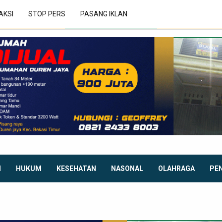
AKSI
STOP PERS
PASANG IKLAN
I
HUKUM
KESEHATAN
NASONAL
OLAHRAGA
PE