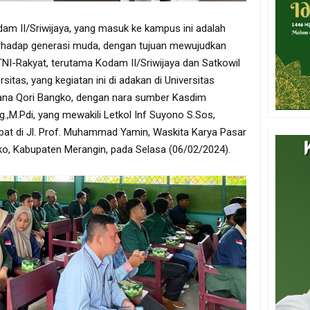
am II/Sriwijaya, yang masuk ke kampus ini adalah
 terhadap generasi muda, dengan tujuan mewujudkan
 TNI-Rakyat, terutama Kodam II/Sriwijaya dan Satkowil
itas, yang kegiatan ini di adakan di Universitas
ana Qori Bangko, dengan nara sumber Kasdim
,M.Pdi, yang mewakili Letkol Inf Suyono S.Sos,
at di Jl. Prof. Muhammad Yamin, Waskita Karya Pasar
, Kabupaten Merangin, pada Selasa (06/02/2024).