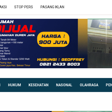
AKSI
STOP PERS
PASANG IKLAN
I
HUKUM
KESEHATAN
NASONAL
OLAHRAGA
PE