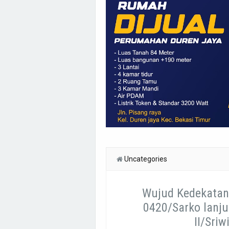
Uncategories
Wujud Kedekatan
0420/Sarko lanj
II/Sri