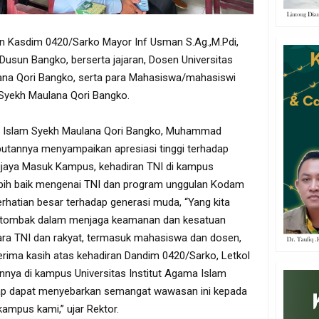
lain Kasdim 0420/Sarko Mayor Inf Usman S.Ag.,M.Pdi,
Dusun Bangko, berserta jajaran, Dosen Universitas
ana Qori Bangko, serta para Mahasiswa/mahasiswi
 Syekh Maulana Qori Bangko.
ma Islam Syekh Maulana Qori Bangko, Muhammad
mbutannya menyampaikan apresiasi tinggi terhadap
ijaya Masuk Kampus, kehadiran TNI di kampus
ih baik mengenai TNI dan program unggulan Kodam
erhatian besar terhadap generasi muda, “Yang kita
g tombak dalam menjaga keamanan dan kesatuan
tara TNI dan rakyat, termasuk mahasiswa dan dosen,
terima kasih atas kehadiran Dandim 0420/Sarko, Letkol
nnya di kampus Universitas Institut Agama Islam
rap dapat menyebarkan semangat wawasan ini kepada
ampus kami,” ujar Rektor.