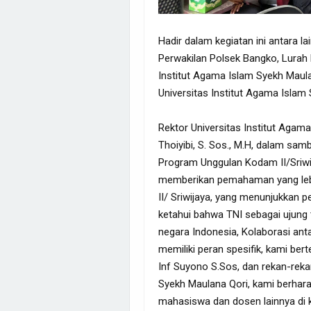
Hadir dalam kegiatan ini antara 
Perwakilan Polsek Bangko, Lurah 
Institut Agama Islam Syekh Maul
Universitas Institut Agama Islam
Rektor Universitas Institut Aga
Thoiyibi, S. Sos., M.H, dalam sa
Program Unggulan Kodam II/Sriw
memberikan pemahaman yang leb
II/ Sriwijaya, yang menunjukkan p
ketahui bahwa TNI sebagai ujun
negara Indonesia, Kolaborasi an
memiliki peran spesifik, kami ber
Inf Suyono S.Sos, dan rekan-reka
Syekh Maulana Qori, kami berha
mahasiswa dan dosen lainnya di k