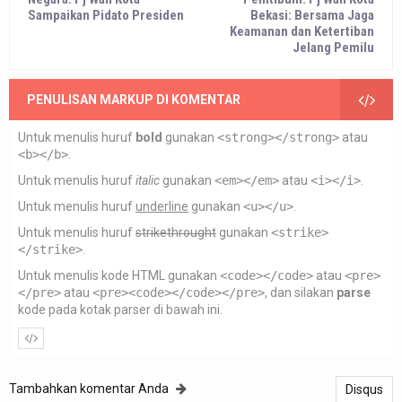
Sampaikan Pidato Presiden
Bekasi: Bersama Jaga
Keamanan dan Ketertiban
Jelang Pemilu
PENULISAN MARKUP DI KOMENTAR
Untuk menulis huruf
bold
gunakan
<strong></strong>
atau
<b></b>
.
Untuk menulis huruf
italic
gunakan
<em></em>
atau
<i></i>
.
Untuk menulis huruf
underline
gunakan
<u></u>
.
Untuk menulis huruf
strikethrought
gunakan
<strike>
</strike>
.
Untuk menulis kode HTML gunakan
<code></code>
atau
<pre>
</pre>
atau
<pre><code></code></pre>
, dan silakan
parse
kode pada kotak parser di bawah ini.
Tambahkan komentar Anda
Disqus