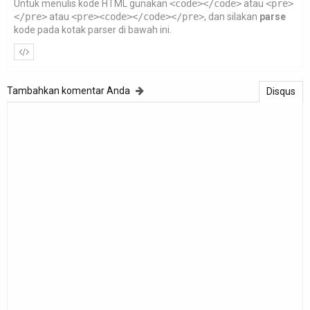
Untuk menulis kode HTML gunakan
<code></code>
atau
<pre>
</pre>
atau
<pre><code></code></pre>
, dan silakan
parse
kode pada kotak parser di bawah ini.
Tambahkan komentar Anda
Disqus