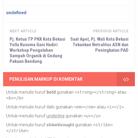
undefined
NEXT ARTICLE
PREVIOUS ARTICLE
Pj. Ketua TP PKK Kota Bekasi
Saat Apel, Pj. Wali Kota Bekasi
Yolla Kusuma Gani Hadiri
Tekankan Netralitas ASN dan
Workshop Pengolahan
Peningkatan PAD
Sampah Organik di Gedung
Pakuan Bandung.
PENULISAN MARKUP DI KOMENTAR
Untuk menulis huruf
bold
gunakan
<strong></strong>
atau
<b></b>
.
Untuk menulis huruf
italic
gunakan
<em></em>
atau
<i></i>
.
Untuk menulis huruf
underline
gunakan
<u></u>
.
Untuk menulis huruf
strikethrought
gunakan
<strike>
</strike>
.