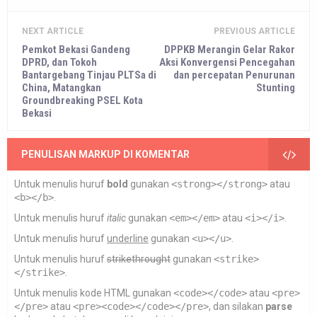
NEXT ARTICLE
PREVIOUS ARTICLE
Pemkot Bekasi Gandeng
DPPKB Merangin Gelar Rakor
DPRD, dan Tokoh
Aksi Konvergensi Pencegahan
Bantargebang Tinjau PLTSa di
dan percepatan Penurunan
China, Matangkan
Stunting
Groundbreaking PSEL Kota
Bekasi
PENULISAN MARKUP DI KOMENTAR
Untuk menulis huruf
bold
gunakan
<strong></strong>
atau
<b></b>
.
Untuk menulis huruf
italic
gunakan
<em></em>
atau
<i></i>
.
Untuk menulis huruf
underline
gunakan
<u></u>
.
Untuk menulis huruf
strikethrought
gunakan
<strike>
</strike>
.
Untuk menulis kode HTML gunakan
<code></code>
atau
<pre>
</pre>
atau
<pre><code></code></pre>
, dan silakan
parse