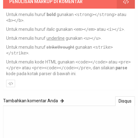
PENULISAN MARKUP DI KOMENTAR
Untuk menulis huruf
bold
gunakan
<strong></strong>
atau
<b></b>
.
Untuk menulis huruf
italic
gunakan
<em></em>
atau
<i></i>
.
Untuk menulis huruf
underline
gunakan
<u></u>
.
Untuk menulis huruf
strikethrought
gunakan
<strike>
</strike>
.
Untuk menulis kode HTML gunakan
<code></code>
atau
<pre>
</pre>
atau
<pre><code></code></pre>
, dan silakan
parse
kode pada kotak parser di bawah ini.
Tambahkan komentar Anda
Disqus