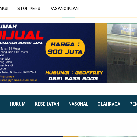
AKSI
STOP PERS
PASANG IKLAN
I
HUKUM
KESEHATAN
NASONAL
OLAHRAGA
PE