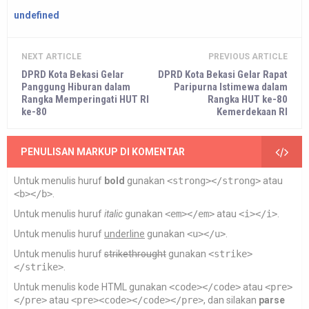
undefined
NEXT ARTICLE
PREVIOUS ARTICLE
DPRD Kota Bekasi Gelar
DPRD Kota Bekasi Gelar Rapat
Panggung Hiburan dalam
Paripurna Istimewa dalam
Rangka Memperingati HUT RI
Rangka HUT ke-80
ke-80
Kemerdekaan RI
PENULISAN MARKUP DI KOMENTAR
Untuk menulis huruf
bold
gunakan
<strong></strong>
atau
<b></b>
.
Untuk menulis huruf
italic
gunakan
<em></em>
atau
<i></i>
.
Untuk menulis huruf
underline
gunakan
<u></u>
.
Untuk menulis huruf
strikethrought
gunakan
<strike>
</strike>
.
Untuk menulis kode HTML gunakan
<code></code>
atau
<pre>
</pre>
atau
<pre><code></code></pre>
, dan silakan
parse