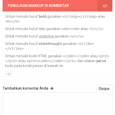
PENULISAN MARKUP DI KOMENTAR
Untuk menulis huruf
bold
gunakan
<strong></strong>
atau
<b></b>
.
Untuk menulis huruf
italic
gunakan
<em></em>
atau
<i></i>
.
Untuk menulis huruf
underline
gunakan
<u></u>
.
Untuk menulis huruf
strikethrought
gunakan
<strike>
</strike>
.
Untuk menulis kode HTML gunakan
<code></code>
atau
<pre>
</pre>
atau
<pre><code></code></pre>
, dan silakan
parse
kode pada kotak parser di bawah ini.
Tambahkan komentar Anda
Disqus