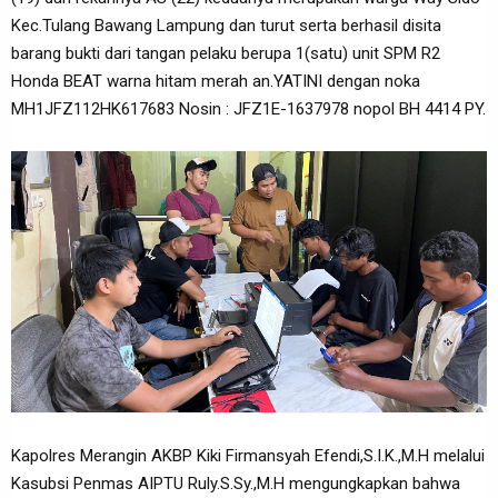
Kec.Tulang Bawang Lampung dan turut serta berhasil disita
barang bukti dari tangan pelaku berupa 1(satu) unit SPM R2
Honda BEAT warna hitam merah an.YATINI dengan noka
MH1JFZ112HK617683 Nosin : JFZ1E-1637978 nopol BH 4414 PY.
Kapolres Merangin AKBP Kiki Firmansyah Efendi,S.I.K.,M.H melalui
Kasubsi Penmas AIPTU Ruly.S.Sy.,M.H mengungkapkan bahwa