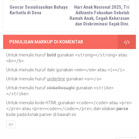
Gencar Sosialisasikan Bahaya
Hari Anak Nasional 2025, Tri
Karhutla di Desa
Adhianto Fokuskan Sekolah
Ramah Anak, Cegah Kekerasan
dan Diskriminasi Sejak Dini.
PENULISAN MARKUP DI KOMENTAR
Untuk menulis huruf
bold
gunakan
<strong></strong>
atau
<b></b>
.
Untuk menulis huruf
italic
gunakan
<em></em>
atau
<i></i>
.
Untuk menulis huruf
underline
gunakan
<u></u>
.
Untuk menulis huruf
strikethrought
gunakan
<strike>
</strike>
.
Untuk menulis kode HTML gunakan
<code></code>
atau
<pre>
</pre>
atau
<pre><code></code></pre>
, dan silakan
parse
kode pada kotak parser di bawah ini.