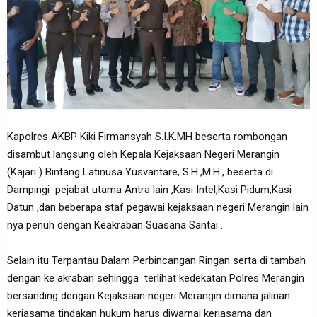
Kapolres AKBP Kiki Firmansyah S.I.K.MH beserta rombongan
disambut langsung oleh Kepala Kejaksaan Negeri Merangin
(Kajari ) Bintang Latinusa Yusvantare, S.H.,M.H., beserta di
Dampingi pejabat utama Antra lain ,Kasi Intel,Kasi Pidum,Kasi
Datun ,dan beberapa staf pegawai kejaksaan negeri Merangin lain
nya penuh dengan Keakraban Suasana Santai .
Selain itu Terpantau Dalam Perbincangan Ringan serta di tambah
dengan ke akraban sehingga terlihat kedekatan Polres Merangin
bersanding dengan Kejaksaan negeri Merangin dimana jalinan
kerjasama tindakan hukum harus diwarnai kerjasama dan