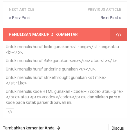
NEXT ARTICLE
PREVIOUS ARTICLE
« Prev Post
Next Post »
PENULISAN MARKUP DI KOMENTAR
Untuk menulis huruf
bold
gunakan
<strong></strong>
atau
<b></b>
.
Untuk menulis huruf
italic
gunakan
<em></em>
atau
<i></i>
.
Untuk menulis huruf
underline
gunakan
<u></u>
.
Untuk menulis huruf
strikethrought
gunakan
<strike>
</strike>
.
Untuk menulis kode HTML gunakan
<code></code>
atau
<pre>
</pre>
atau
<pre><code></code></pre>
, dan silakan
parse
kode pada kotak parser di bawah ini.
Tambahkan komentar Anda
Disqus