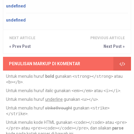
undefined
undefined
NEXT ARTICLE
PREVIOUS ARTICLE
« Prev Post
Next Post »
PENULISAN MARKUP DI KOMENTAR
Untuk menulis huruf
bold
gunakan
<strong></strong>
atau
<b></b>
.
Untuk menulis huruf
italic
gunakan
<em></em>
atau
<i></i>
.
Untuk menulis huruf
underline
gunakan
<u></u>
.
Untuk menulis huruf
strikethrought
gunakan
<strike>
</strike>
.
Untuk menulis kode HTML gunakan
<code></code>
atau
<pre>
</pre>
atau
<pre><code></code></pre>
, dan silakan
parse
kode pada kotak parser di bawah ini.