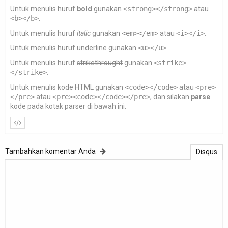
Untuk menulis huruf
bold
gunakan
<strong></strong>
atau
<b></b>
.
Untuk menulis huruf
italic
gunakan
<em></em>
atau
<i></i>
.
Untuk menulis huruf
underline
gunakan
<u></u>
.
Untuk menulis huruf
strikethrought
gunakan
<strike>
</strike>
.
Untuk menulis kode HTML gunakan
<code></code>
atau
<pre>
</pre>
atau
<pre><code></code></pre>
, dan silakan
parse
kode pada kotak parser di bawah ini.
Tambahkan komentar Anda
Disqus