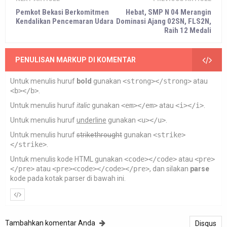
Pemkot Bekasi Berkomitmen
Hebat, SMP N 04 Merangin
Kendalikan Pencemaran Udara
Dominasi Ajang 02SN, FLS2N,
Raih 12 Medali
PENULISAN MARKUP DI KOMENTAR
Untuk menulis huruf
bold
gunakan
<strong></strong>
atau
<b></b>
.
Untuk menulis huruf
italic
gunakan
<em></em>
atau
<i></i>
.
Untuk menulis huruf
underline
gunakan
<u></u>
.
Untuk menulis huruf
strikethrought
gunakan
<strike>
</strike>
.
Untuk menulis kode HTML gunakan
<code></code>
atau
<pre>
</pre>
atau
<pre><code></code></pre>
, dan silakan
parse
kode pada kotak parser di bawah ini.
Tambahkan komentar Anda
Disqus