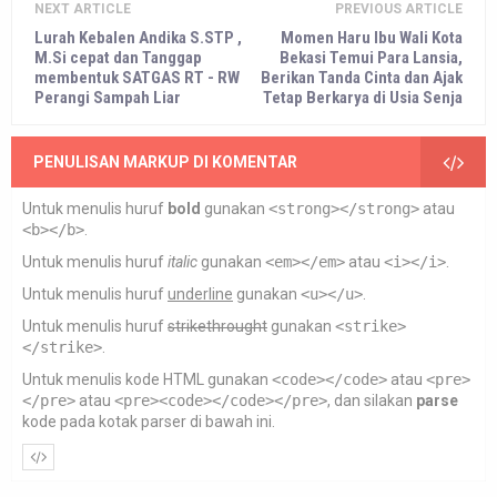
NEXT ARTICLE
PREVIOUS ARTICLE
Lurah Kebalen Andika S.STP ,
Momen Haru Ibu Wali Kota
M.Si cepat dan Tanggap
Bekasi Temui Para Lansia,
membentuk SATGAS RT - RW
Berikan Tanda Cinta dan Ajak
Perangi Sampah Liar
Tetap Berkarya di Usia Senja
PENULISAN MARKUP DI KOMENTAR
Untuk menulis huruf
bold
gunakan
<strong></strong>
atau
<b></b>
.
Untuk menulis huruf
italic
gunakan
<em></em>
atau
<i></i>
.
Untuk menulis huruf
underline
gunakan
<u></u>
.
Untuk menulis huruf
strikethrought
gunakan
<strike>
</strike>
.
Untuk menulis kode HTML gunakan
<code></code>
atau
<pre>
</pre>
atau
<pre><code></code></pre>
, dan silakan
parse
kode pada kotak parser di bawah ini.