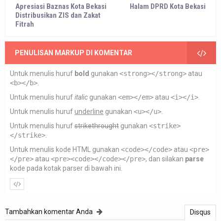
Apresiasi Baznas Kota Bekasi
Halam DPRD Kota Bekasi
Distribusikan ZIS dan Zakat
Fitrah
PENULISAN MARKUP DI KOMENTAR
Untuk menulis huruf
bold
gunakan
<strong></strong>
atau
<b></b>
.
Untuk menulis huruf
italic
gunakan
<em></em>
atau
<i></i>
.
Untuk menulis huruf
underline
gunakan
<u></u>
.
Untuk menulis huruf
strikethrought
gunakan
<strike>
</strike>
.
Untuk menulis kode HTML gunakan
<code></code>
atau
<pre>
</pre>
atau
<pre><code></code></pre>
, dan silakan
parse
kode pada kotak parser di bawah ini.
Tambahkan komentar Anda
Disqus