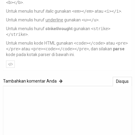
<b></b>
.
Untuk menulis huruf
italic
gunakan
<em></em>
atau
<i></i>
.
Untuk menulis huruf
underline
gunakan
<u></u>
.
Untuk menulis huruf
strikethrought
gunakan
<strike>
</strike>
.
Untuk menulis kode HTML gunakan
<code></code>
atau
<pre>
</pre>
atau
<pre><code></code></pre>
, dan silakan
parse
kode pada kotak parser di bawah ini.
Tambahkan komentar Anda
Disqus