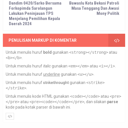
Dandim 0420/Sarko Bersama
Bawaslu Kota Bekasi Patroli
Forkopimda Sarolangun
Masa Tenggang Dan Awasi
Lakukan Peninjauan TPS
Mony Politik
Menjelang Pemilihan Kepala
Daerah 2024
PENULISAN MARKUP DI KOMENTAR
Untuk menulis huruf
bold
gunakan
<strong></strong>
atau
<b></b>
.
Untuk menulis huruf
italic
gunakan
<em></em>
atau
<i></i>
.
Untuk menulis huruf
underline
gunakan
<u></u>
.
Untuk menulis huruf
strikethrought
gunakan
<strike>
</strike>
.
Untuk menulis kode HTML gunakan
<code></code>
atau
<pre>
</pre>
atau
<pre><code></code></pre>
, dan silakan
parse
kode pada kotak parser di bawah ini.