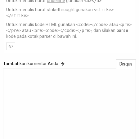
Untuk menulis huruf
underline
gunakan
<u></u>
.
Untuk menulis huruf
strikethrought
gunakan
<strike>
</strike>
.
Untuk menulis kode HTML gunakan
<code></code>
atau
<pre>
</pre>
atau
<pre><code></code></pre>
, dan silakan
parse
kode pada kotak parser di bawah ini.
Tambahkan komentar Anda
Disqus