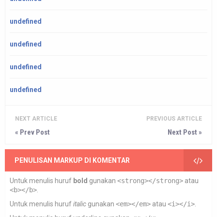
undefined
undefined
undefined
undefined
NEXT ARTICLE
PREVIOUS ARTICLE
« Prev Post
Next Post »
PENULISAN MARKUP DI KOMENTAR
Untuk menulis huruf
bold
gunakan
<strong></strong>
atau
<b></b>
.
Untuk menulis huruf
italic
gunakan
<em></em>
atau
<i></i>
.