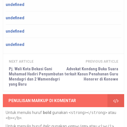
undefined
undefined
undefined
undefined
NEXT ARTICLE
PREVIOUS ARTICLE
Pj. Wali Kota Bekasi Gani
Advokat Kondang Buka Suara
Muhamad Hadiri Penyambutan
terkait Kasus Penahanan Guru
Mendagri dan 2 Wamendagri
Honorer di Konowe
yang Baru
PENULISAN MARKUP DI KOMENTAR
Untuk menulis huruf
bold
gunakan
<strong></strong>
atau
<b></b>
.
Untuk menulis huruf
italic
gunakan
<em></em>
atau
<i></i>
.