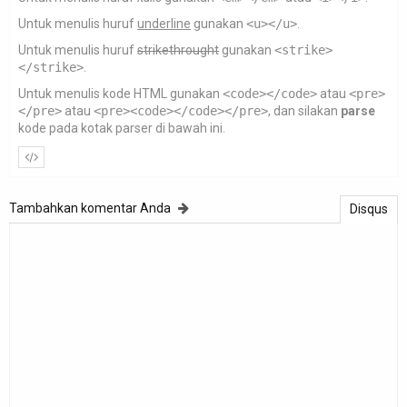
Untuk menulis huruf
underline
gunakan
<u></u>
.
Untuk menulis huruf
strikethrought
gunakan
<strike>
</strike>
.
Untuk menulis kode HTML gunakan
<code></code>
atau
<pre>
</pre>
atau
<pre><code></code></pre>
, dan silakan
parse
kode pada kotak parser di bawah ini.
Tambahkan komentar Anda
Disqus