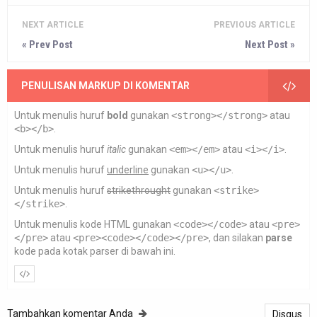
NEXT ARTICLE
PREVIOUS ARTICLE
« Prev Post
Next Post »
PENULISAN MARKUP DI KOMENTAR
Untuk menulis huruf
bold
gunakan
<strong></strong>
atau
<b></b>
.
Untuk menulis huruf
italic
gunakan
<em></em>
atau
<i></i>
.
Untuk menulis huruf
underline
gunakan
<u></u>
.
Untuk menulis huruf
strikethrought
gunakan
<strike>
</strike>
.
Untuk menulis kode HTML gunakan
<code></code>
atau
<pre>
</pre>
atau
<pre><code></code></pre>
, dan silakan
parse
kode pada kotak parser di bawah ini.
Tambahkan komentar Anda
Disqus