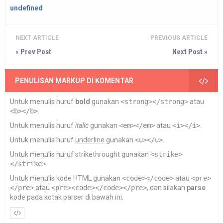
undefined
NEXT ARTICLE
PREVIOUS ARTICLE
« Prev Post
Next Post »
PENULISAN MARKUP DI KOMENTAR
Untuk menulis huruf
bold
gunakan
<strong></strong>
atau
<b></b>
.
Untuk menulis huruf
italic
gunakan
<em></em>
atau
<i></i>
.
Untuk menulis huruf
underline
gunakan
<u></u>
.
Untuk menulis huruf
strikethrought
gunakan
<strike>
</strike>
.
Untuk menulis kode HTML gunakan
<code></code>
atau
<pre>
</pre>
atau
<pre><code></code></pre>
, dan silakan
parse
kode pada kotak parser di bawah ini.