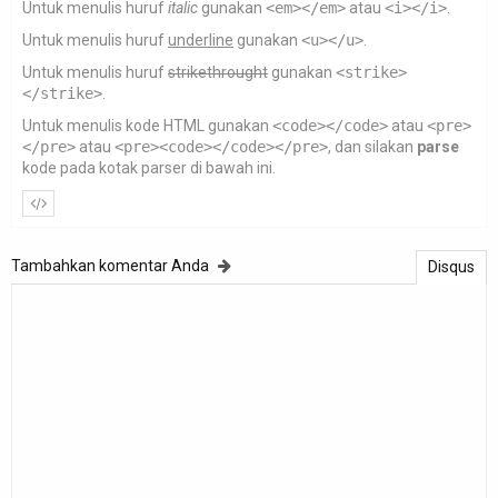
Untuk menulis huruf
italic
gunakan
<em></em>
atau
<i></i>
.
Untuk menulis huruf
underline
gunakan
<u></u>
.
Untuk menulis huruf
strikethrought
gunakan
<strike>
</strike>
.
Untuk menulis kode HTML gunakan
<code></code>
atau
<pre>
</pre>
atau
<pre><code></code></pre>
, dan silakan
parse
kode pada kotak parser di bawah ini.
Tambahkan komentar Anda
Disqus