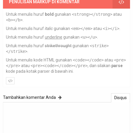
PENULISAN MARKUP DI KOMENTAR
Untuk menulis huruf
bold
gunakan
<strong></strong>
atau
<b></b>
.
Untuk menulis huruf
italic
gunakan
<em></em>
atau
<i></i>
.
Untuk menulis huruf
underline
gunakan
<u></u>
.
Untuk menulis huruf
strikethrought
gunakan
<strike>
</strike>
.
Untuk menulis kode HTML gunakan
<code></code>
atau
<pre>
</pre>
atau
<pre><code></code></pre>
, dan silakan
parse
kode pada kotak parser di bawah ini.
Tambahkan komentar Anda
Disqus