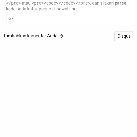
</pre>
atau
<pre><code></code></pre>
, dan silakan
parse
kode pada kotak parser di bawah ini.
Tambahkan komentar Anda
Disqus