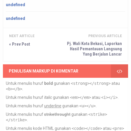
undefined
undefined
NEXT ARTICLE
PREVIOUS ARTICLE
Pj. Wali Kota Bekasi, Laporkan
« Prev Post
Hasil Pemantauan Langsung
Yang Berjalan Lancar
PENULISAN MARKUP DI KOMENTAR
Untuk menulis huruf
bold
gunakan
<strong></strong>
atau
<b></b>
.
Untuk menulis huruf
italic
gunakan
<em></em>
atau
<i></i>
.
Untuk menulis huruf
underline
gunakan
<u></u>
.
Untuk menulis huruf
strikethrought
gunakan
<strike>
</strike>
.
Untuk menulis kode HTML gunakan
<code></code>
atau
<pre>