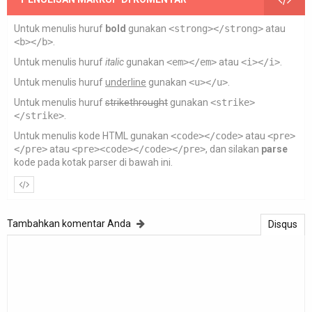
Untuk menulis huruf
bold
gunakan
<strong></strong>
atau
<b></b>
.
Untuk menulis huruf
italic
gunakan
<em></em>
atau
<i></i>
.
Untuk menulis huruf
underline
gunakan
<u></u>
.
Untuk menulis huruf
strikethrought
gunakan
<strike>
</strike>
.
Untuk menulis kode HTML gunakan
<code></code>
atau
<pre>
</pre>
atau
<pre><code></code></pre>
, dan silakan
parse
kode pada kotak parser di bawah ini.
Tambahkan komentar Anda
Disqus