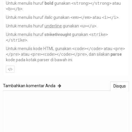
Untuk menulis huruf
bold
gunakan
<strong></strong>
atau
<b></b>
.
Untuk menulis huruf
italic
gunakan
<em></em>
atau
<i></i>
.
Untuk menulis huruf
underline
gunakan
<u></u>
.
Untuk menulis huruf
strikethrought
gunakan
<strike>
</strike>
.
Untuk menulis kode HTML gunakan
<code></code>
atau
<pre>
</pre>
atau
<pre><code></code></pre>
, dan silakan
parse
kode pada kotak parser di bawah ini.
Tambahkan komentar Anda
Disqus