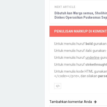
NEXT ARTICLE
Dibutuh kan Warga semua, Sholihi
Dinkes Operasikan Puskesmas Sep
PENULISAN MARKUP DI KOMENT
Untuk menulis huruf
bold
gunaka
Untuk menulis huruf
italic
gunakan
Untuk menulis huruf
underline
gun
Untuk menulis huruf
strikethrought
Untuk menulis kode HTML gunaka
</code></pre>
, dan silakan
pars
Tambahkan komentar Anda