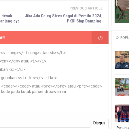
PREVIOUS ARTICLE
n desak
Jika Ada Caleg Stres Gagal di Pemilu 2024,
anjangjaya
PKHI Siap Dampingi
AR
POP
n
<strong></strong>
atau
<b></b>
.
<em></em>
atau
<i></i>
.
akan
<u></u>
.
gunakan
<strike></strike>
.
n
<code></code>
atau
<pre></pre>
atau
<pre><code>
e
kode pada kotak parser di bawah ini.
Disqus
Penunt