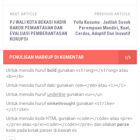
NEXT ARTICLE
PREVIOUS ARTICLE
PJ WALI KOTA BEKASI HADIR
Yolla Kusuma : Jadilah Sosok
RAKOR PEMANTAUAN DAN
Perempuan Mandiri, Kuat,
EVALUASI PEMBERANTASAN
Cerdas, Adaptif Dan Inovatif
KORUPSI
PENULISAN MARKUP DI KOMENTAR
Untuk menulis huruf
bold
gunakan
<strong></strong>
atau
<b></b>
.
Untuk menulis huruf
italic
gunakan
<em></em>
atau
<i></i>
.
Untuk menulis huruf
underline
gunakan
<u></u>
.
Untuk menulis huruf
strikethrought
gunakan
<strike>
</strike>
.
Untuk menulis kode HTML gunakan
<code></code>
atau
<pre>
</pre>
atau
<pre><code></code></pre>
, dan silakan
parse
kode pada kotak parser di bawah ini.