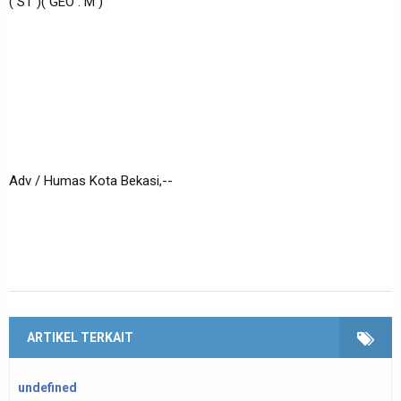
( ST )( GEO . M )
Adv / Humas Kota Bekasi,--
ARTIKEL TERKAIT
undefined