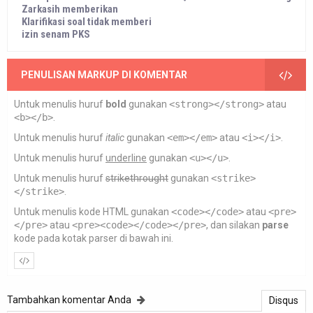
Zarkasih memberikan
Klarifikasi soal tidak memberi
izin senam PKS
PENULISAN MARKUP DI KOMENTAR
Untuk menulis huruf
bold
gunakan
<strong></strong>
atau
<b></b>
.
Untuk menulis huruf
italic
gunakan
<em></em>
atau
<i></i>
.
Untuk menulis huruf
underline
gunakan
<u></u>
.
Untuk menulis huruf
strikethrought
gunakan
<strike>
</strike>
.
Untuk menulis kode HTML gunakan
<code></code>
atau
<pre>
</pre>
atau
<pre><code></code></pre>
, dan silakan
parse
kode pada kotak parser di bawah ini.
Tambahkan komentar Anda
Disqus