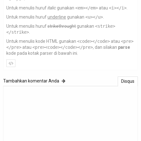
Untuk menulis huruf
italic
gunakan
<em></em>
atau
<i></i>
.
Untuk menulis huruf
underline
gunakan
<u></u>
.
Untuk menulis huruf
strikethrought
gunakan
<strike>
</strike>
.
Untuk menulis kode HTML gunakan
<code></code>
atau
<pre>
</pre>
atau
<pre><code></code></pre>
, dan silakan
parse
kode pada kotak parser di bawah ini.
Tambahkan komentar Anda
Disqus