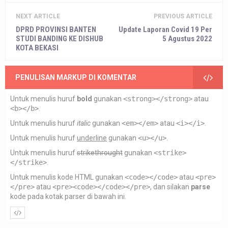
NEXT ARTICLE
PREVIOUS ARTICLE
DPRD PROVINSI BANTEN
Update Laporan Covid 19 Per
STUDI BANDING KE DISHUB
5 Agustus 2022
KOTA BEKASI
PENULISAN MARKUP DI KOMENTAR
Untuk menulis huruf
bold
gunakan
<strong></strong>
atau
<b></b>
.
Untuk menulis huruf
italic
gunakan
<em></em>
atau
<i></i>
.
Untuk menulis huruf
underline
gunakan
<u></u>
.
Untuk menulis huruf
strikethrought
gunakan
<strike>
</strike>
.
Untuk menulis kode HTML gunakan
<code></code>
atau
<pre>
</pre>
atau
<pre><code></code></pre>
, dan silakan
parse
kode pada kotak parser di bawah ini.