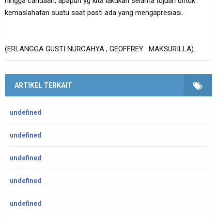
hingga candaan, apapun yg kita lakukan selama tujuan untuk
kemaslahatan suatu saat pasti ada yang mengapresiasi.
(ERLANGGA GUSTI NURCAHYA , GEOFFREY . MAKSURILLA).
ARTIKEL TERKAIT
undefined
undefined
undefined
undefined
undefined