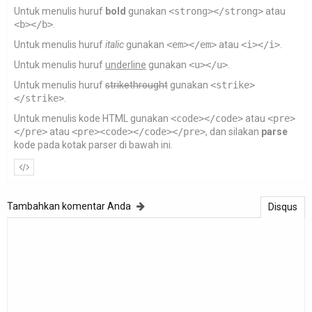
Untuk menulis huruf
bold
gunakan
<strong></strong>
atau
<b></b>
.
Untuk menulis huruf
italic
gunakan
<em></em>
atau
<i></i>
.
Untuk menulis huruf
underline
gunakan
<u></u>
.
Untuk menulis huruf
strikethrought
gunakan
<strike>
</strike>
.
Untuk menulis kode HTML gunakan
<code></code>
atau
<pre>
</pre>
atau
<pre><code></code></pre>
, dan silakan
parse
kode pada kotak parser di bawah ini.
Tambahkan komentar Anda
Disqus