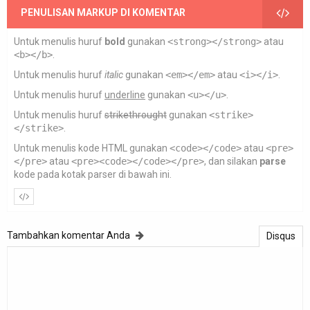
PENULISAN MARKUP DI KOMENTAR
Untuk menulis huruf
bold
gunakan
<strong></strong>
atau
<b></b>
.
Untuk menulis huruf
italic
gunakan
<em></em>
atau
<i></i>
.
Untuk menulis huruf
underline
gunakan
<u></u>
.
Untuk menulis huruf
strikethrought
gunakan
<strike>
</strike>
.
Untuk menulis kode HTML gunakan
<code></code>
atau
<pre>
</pre>
atau
<pre><code></code></pre>
, dan silakan
parse
kode pada kotak parser di bawah ini.
Tambahkan komentar Anda
Disqus