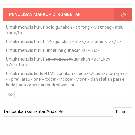
PENULISAN MARKUP DI KOMENTAR
Untuk menulis huruf
bold
gunakan
<strong></strong>
atau
<b></b>
.
Untuk menulis huruf
italic
gunakan
<em></em>
atau
<i></i>
.
Untuk menulis huruf
underline
gunakan
<u></u>
.
Untuk menulis huruf
strikethrought
gunakan
<strike>
</strike>
.
Untuk menulis kode HTML gunakan
<code></code>
atau
<pre>
</pre>
atau
<pre><code></code></pre>
, dan silakan
parse
kode pada kotak parser di bawah ini.
Tambahkan komentar Anda
Disqus