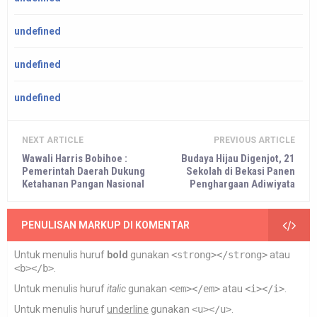
undefined
undefined
undefined
NEXT ARTICLE
PREVIOUS ARTICLE
Wawali Harris Bobihoe :
Budaya Hijau Digenjot, 21
Pemerintah Daerah Dukung
Sekolah di Bekasi Panen
Ketahanan Pangan Nasional
Penghargaan Adiwiyata
PENULISAN MARKUP DI KOMENTAR
Untuk menulis huruf
bold
gunakan
<strong></strong>
atau
<b></b>
.
Untuk menulis huruf
italic
gunakan
<em></em>
atau
<i></i>
.
Untuk menulis huruf
underline
gunakan
<u></u>
.