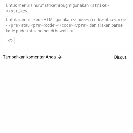
Untuk menulis huruf
strikethrought
gunakan
<strike>
</strike>
.
Untuk menulis kode HTML gunakan
<code></code>
atau
<pre>
</pre>
atau
<pre><code></code></pre>
, dan silakan
parse
kode pada kotak parser di bawah ini.
Tambahkan komentar Anda
Disqus