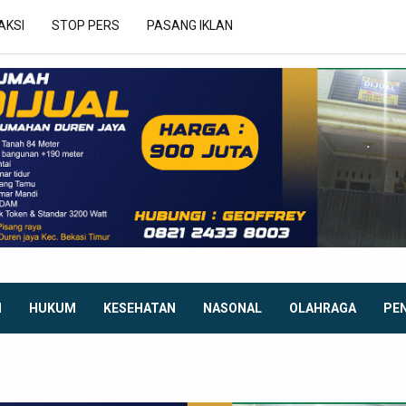
AKSI
STOP PERS
PASANG IKLAN
I
HUKUM
KESEHATAN
NASONAL
OLAHRAGA
PE