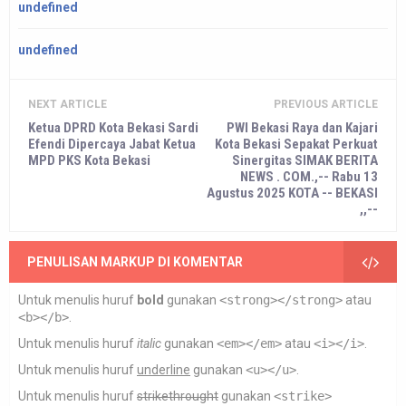
undefined
undefined
NEXT ARTICLE
PREVIOUS ARTICLE
Ketua DPRD Kota Bekasi Sardi
PWI Bekasi Raya dan Kajari
Efendi Dipercaya Jabat Ketua
Kota Bekasi Sepakat Perkuat
MPD PKS Kota Bekasi
Sinergitas SIMAK BERITA
NEWS . COM.,-- Rabu 13
Agustus 2025 KOTA -- BEKASI
,,--
PENULISAN MARKUP DI KOMENTAR
Untuk menulis huruf
bold
gunakan
<strong></strong>
atau
<b></b>
.
Untuk menulis huruf
italic
gunakan
<em></em>
atau
<i></i>
.
Untuk menulis huruf
underline
gunakan
<u></u>
.
Untuk menulis huruf
strikethrought
gunakan
<strike>