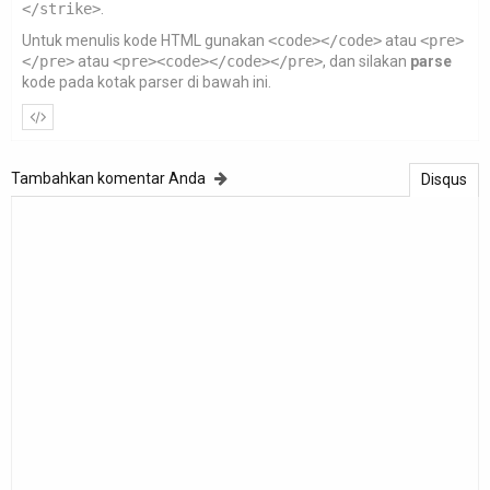
</strike>
.
Untuk menulis kode HTML gunakan
<code></code>
atau
<pre>
</pre>
atau
<pre><code></code></pre>
, dan silakan
parse
kode pada kotak parser di bawah ini.
Tambahkan komentar Anda
Disqus