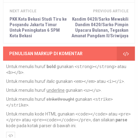
NEXT ARTICLE
PREVIOUS ARTICLE
PKK Kota Bekasi Studi Tiru ke
Kasdim 0420/Sarko Mewakili
Posyandu Jakarta Timur
Dandim 0420/Sarko Pimpin
Untuk Peningkatan 6 SPM
Upacara Bulanan, Tegaskan
Kota Bekasi
Amanat Pangdam II/Sriwijaya
PENULISAN MARKUP DI KOMENTAR
Untuk menulis huruf
bold
gunakan
<strong></strong>
atau
<b></b>
.
Untuk menulis huruf
italic
gunakan
<em></em>
atau
<i></i>
.
Untuk menulis huruf
underline
gunakan
<u></u>
.
Untuk menulis huruf
strikethrought
gunakan
<strike>
</strike>
.
Untuk menulis kode HTML gunakan
<code></code>
atau
<pre>
</pre>
atau
<pre><code></code></pre>
, dan silakan
parse
kode pada kotak parser di bawah ini.